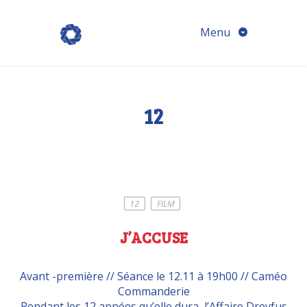
Menu
12
12
FILM
J’ACCUSE
Avant -première // Séance le 12.11 à 19h00 // Caméo
Commanderie
Pendant les 12 années qu’elle dura, l’Affaire Dreyfus